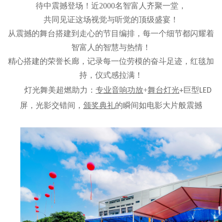
待中震撼登场！近2000名智富人齐聚一堂，
共同见证这场视觉与听觉的顶级盛宴！
从震撼的
舞台搭建
到走心的节目编排，每一个细节都闪耀着
智富人的智慧与热情！
精心搭建的荣誉长廊，记录每一位劳模的奋斗足迹，红毯加
持，仪式感拉满！
灯光舞美超燃助力：
专业音响功放
+
舞台灯光
巨型
+
LED
屏，光影交错间，
颁奖典礼
的瞬间如电影大片般震撼