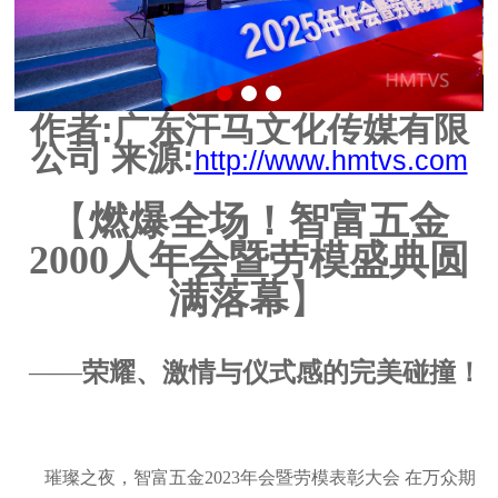
作者
:
广东汗马文化传媒有限
公司 来源
:
http://www.hmtvs.com
【
燃爆全场！智富五金
2000人年会暨劳模盛典圆
满落幕
】
——
荣耀、激情与仪式感的完美碰撞！
璀璨之夜，智富五金2023年会暨劳模表彰大会 在万众期