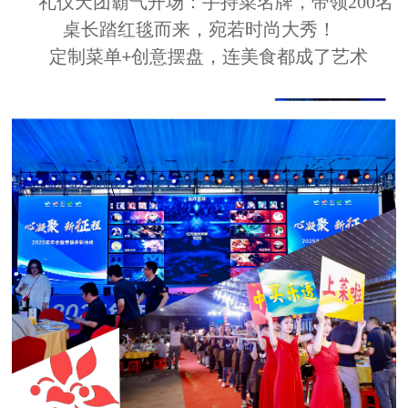
礼仪天团霸气开场：手持菜名牌，带领200名
桌长踏红毯而来，宛若时尚大秀！
定制菜单
创意摆盘，连美食都成了艺术
+