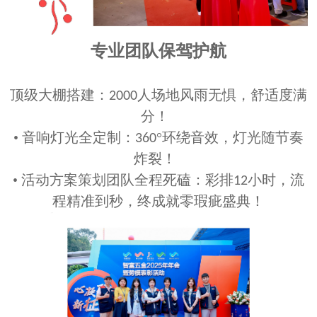
专业团队保驾护航
顶级大棚搭建：
人场地风雨无惧，舒适度满
2000
分！
• 音响灯光全定制：
°环绕音效，灯光随节奏
360
炸裂！
•
活动方案策划
团队全程死磕：彩排
小时，流
12
程精准到秒，终成就零瑕疵盛典！